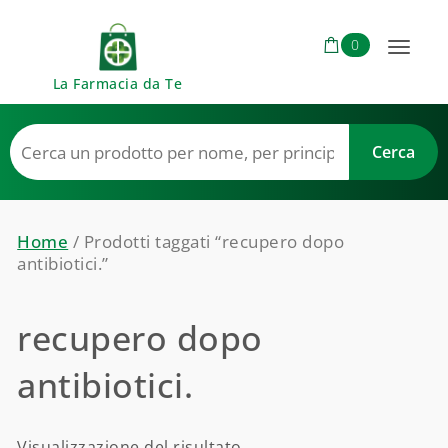
Skip to content
0
Toggl
La Farmacia da Te
naviga
Home
/ Prodotti taggati “recupero dopo
antibiotici.”
recupero dopo
antibiotici.
Visualizzazione del risultato