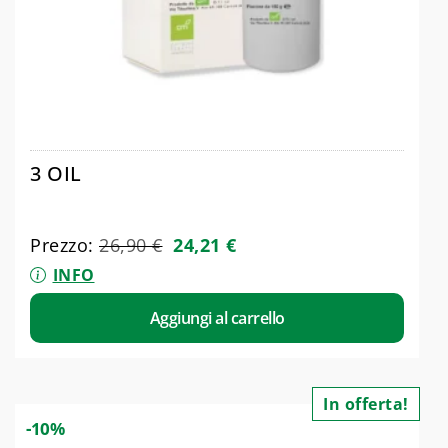
3 OIL
Prezzo:
26,90
€
24,21
€
INFO
Aggiungi al carrello
In offerta!
-10%