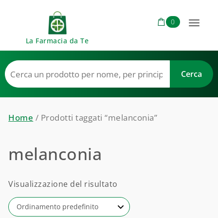
Skip to content
0
Toggl
La Farmacia da Te
naviga
Home
/ Prodotti taggati “melanconia”
melanconia
Visualizzazione del risultato