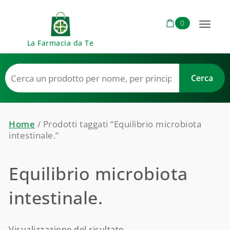
Skip to content
0
Toggl
La Farmacia da Te
naviga
Home
/ Prodotti taggati “Equilibrio microbiota
intestinale.”
Equilibrio microbiota
intestinale.
Visualizzazione del risultato