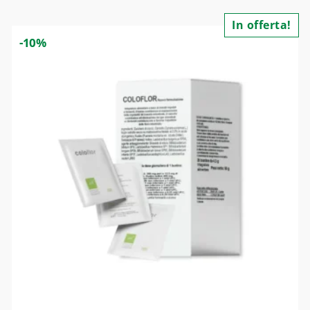
In offerta!
-10%