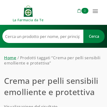
Skip to content
0
Toggl
La Farmacia da Te
naviga
Home
/ Prodotti taggati “Crema per pelli sensibili
emolliente e protettiva”
Crema per pelli sensibili
emolliente e protettiva
Visualizzazione del risultato