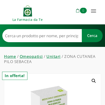
Skip to content
0
Toggl
La Farmacia da Te
naviga
Home
/
Omeopatici
/
Unitari
/ ZONA CUTANEA
PILO SEBACEA
In offerta!