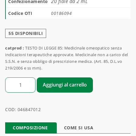
20 fiale da 2 mL
Confezionamento
Codice OTI
00186094
55 DISPONIBILI
catprod :
TESTO DI LEGGE 85: Medicinale omeopatico senza
indicazioni terapeutiche approvate. Medicinale non a carico del
S.S.N. e senza obbligo di prescrizione medica. (Art. 85, D.L.vo
219/2006 e ss mm).
ZONA CUTANEA PILO SEBACEA quantità
Aggiungi al carrello
COD:
046847012
COMPOSIZIONE
COME SI USA