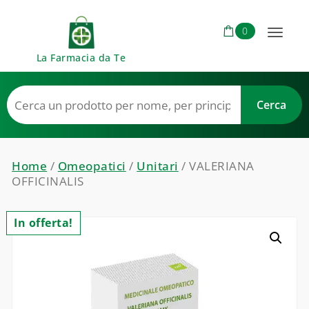
Skip to content
0
Toggl
La Farmacia da Te
naviga
Home
/
Omeopatici
/
Unitari
/ VALERIANA
OFFICINALIS
In offerta!