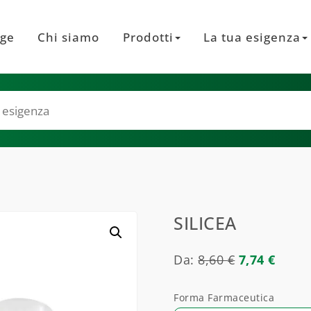
ge
Chi siamo
Prodotti
La tua esigenza
SILICEA
Da:
8,60
€
7,74
€
Forma Farmaceutica