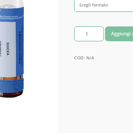
SILICEA quantità
Aggiungi a
COD:
N/A