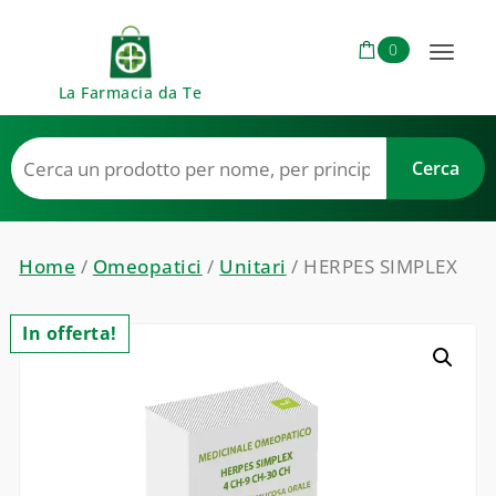
Skip to content
0
Toggl
La Farmacia da Te
naviga
Home
/
Omeopatici
/
Unitari
/ HERPES SIMPLEX
In offerta!