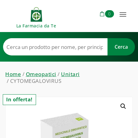
Skip to content
0
Toggl
La Farmacia da Te
naviga
Home
/
Omeopatici
/
Unitari
/ CYTOMEGALOVIRUS
In offerta!