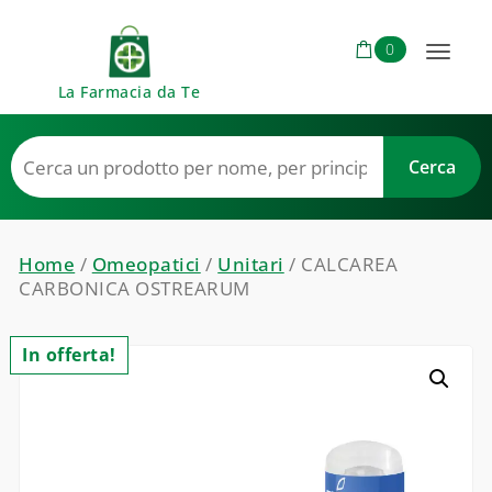
Skip to content
0
Toggl
La Farmacia da Te
naviga
Home
/
Omeopatici
/
Unitari
/ CALCAREA
CARBONICA OSTREARUM
In offerta!