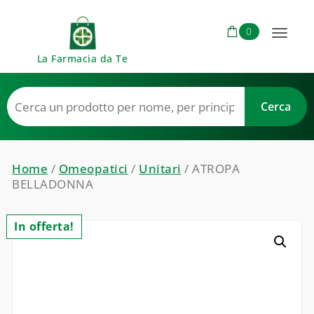
Skip to content
0
Toggl
La Farmacia da Te
naviga
Home
/
Omeopatici
/
Unitari
/ ATROPA
BELLADONNA
In offerta!