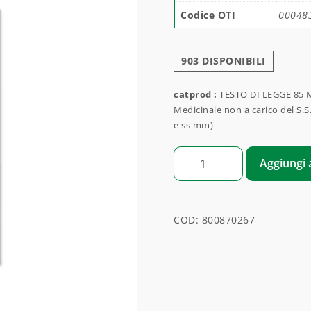
Codice OTI
00048
903 DISPONIBILI
catprod :
TESTO DI LEGGE 85 M
Medicinale non a carico del S.S
e ss mm)
MU 5 quantità
Aggiungi a
COD:
800870267