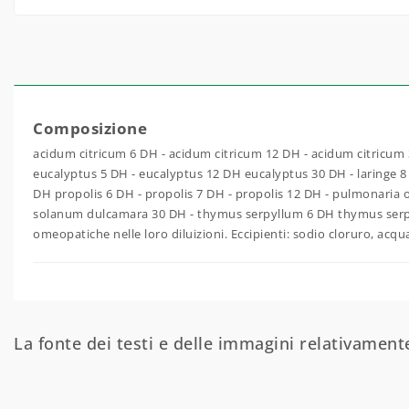
Composizione
acidum citricum 6 DH - acidum citricum 12 DH - acidum citricum
eucalyptus 5 DH - eucalyptus 12 DH eucalyptus 30 DH - laring
DH propolis 6 DH - propolis 7 DH - propolis 12 DH - pulmonaria 
solanum dulcamara 30 DH - thymus serpyllum 6 DH thymus serpy
omeopatiche nelle loro diluizioni. Eccipienti: sodio cloruro, ac
La fonte dei testi e delle immagini relativamente