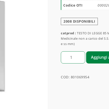
Codice OTI
00002
2008 DISPONIBILI
catprod :
TESTO DI LEGGE 85 M
Medicinale non a carico del S.S
e ss mm)
GRAMIDILLA quantità
Aggiungi a
COD:
801069954