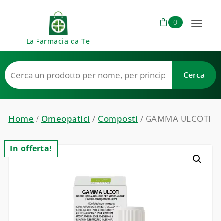
Skip to content
0
Toggl
La Farmacia da Te
naviga
Home
/
Omeopatici
/
Composti
/ GAMMA ULCOTI
In offerta!