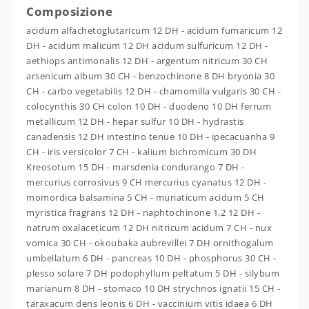
Composizione
acidum alfachetoglutaricum 12 DH - acidum fumaricum 12
DH - acidum malicum 12 DH acidum sulfuricum 12 DH -
aethiops antimonalis 12 DH - argentum nitricum 30 CH
arsenicum album 30 CH - benzochinone 8 DH bryonia 30
CH - carbo vegetabilis 12 DH - chamomilla vulgaris 30 CH -
colocynthis 30 CH colon 10 DH - duodeno 10 DH ferrum
metallicum 12 DH - hepar sulfur 10 DH - hydrastis
canadensis 12 DH intestino tenue 10 DH - ipecacuanha 9
CH - iris versicolor 7 CH - kalium bichromicum 30 DH
Kreosotum 15 DH - marsdenia condurango 7 DH -
mercurius corrosivus 9 CH mercurius cyanatus 12 DH -
momordica balsamina 5 CH - muriaticum acidum 5 CH
myristica fragrans 12 DH - naphtochinone 1,2 12 DH -
natrum oxalaceticum 12 DH nitricum acidum 7 CH - nux
vomica 30 CH - okoubaka aubrevillei 7 DH ornithogalum
umbellatum 6 DH - pancreas 10 DH - phosphorus 30 CH -
plesso solare 7 DH podophyllum peltatum 5 DH - silybum
marianum 8 DH - stomaco 10 DH strychnos ignatii 15 CH -
taraxacum dens leonis 6 DH - vaccinium vitis idaea 6 DH