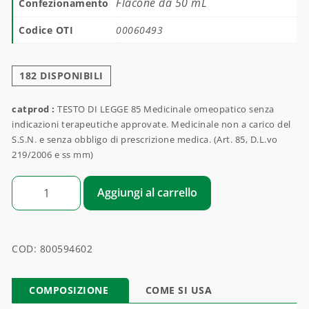
Flacone da 50 mL
Confezionamento
Codice OTI
00060493
182 DISPONIBILI
catprod :
TESTO DI LEGGE 85 Medicinale omeopatico senza
indicazioni terapeutiche approvate. Medicinale non a carico del
S.S.N. e senza obbligo di prescrizione medica. (Art. 85, D.L.vo
219/2006 e ss mm)
GAMMA BRYACONITUM quantità
Aggiungi al carrello
COD:
800594602
COMPOSIZIONE
COME SI USA