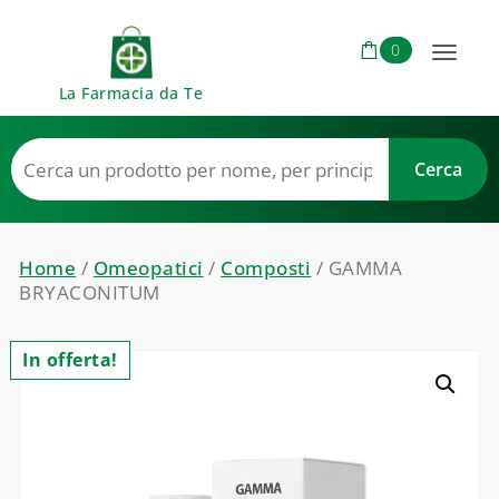
Skip to content
0
Toggl
La Farmacia da Te
naviga
Home
/
Omeopatici
/
Composti
/ GAMMA
BRYACONITUM
In offerta!