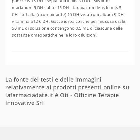
pancreas 15 DH - sepia officinalis 30 DH - silybum
marianum 5 DH sulfur 15 DH - taraxacum dens leonis 5
CH - tnf alfa (ricombinante) 15 DH veratrum album 9 DH -
vitamina b12 6 DH. Gocce idroalcoliche per mucosa orale.
50 mL di soluzione contengono 0,5 mL di ciascuna delle
sostanze omeopatiche nelle loro diluizioni.
La fonte dei testi e delle immagini
relativamente ai prodotti presenti online su
lafarmaciadate.it è Oti - Officine Terapie
Innovative Srl