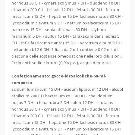
horridus 30 CH - cynara scolymus 7 DH - duodeno 10 DH
ethanolo 200 CH - fel suis 12 DH - fel suis 30 DH - ferrum
metallicum 12 DH - hepatine 15 DH lachesis mutus 30 CH -
lycopodium clavatum 9 DH - natrum oxalaceticum 15 DH
pancreas 15 DH - sepia officinalis 30 DH - silybum
marianum 5 DH - sulfur 15 DH - taraxacum dens leonis 5
CH - tnf alfa (ricombinante) 15 DH - veratrum album 9 DH
- vitamina b12 6 DH. 1 fiala da 2 mL contiene 0,02 mL di
ciascuna delle sostanze omeopatiche nelle loro diluizioni.
Eccipienti: sodio cloruro (0,9% p/v), acqua depurata.
Confezionamento: gocce-idroalcoliche-50-ml-
composto
acidum fumaricum 15 DH - acidum lipoicum 12 DH - alcool
ethilicum 200 CH bacterium coli 30 DH - chelidonium
majus 7 DH - china rubra 5 DH colon 12 DH - crotalus
horridus 30 CH - cynara scolymus 7 DH - duodeno 10 DH
ethanolo 200 CH - fel suis 12 DH - fel suis 30 DH - ferrum
metallicum 12 DH - hepatine 15 DH lachesis mutus 30 CH -
lycopodium clavatum 9 DH - natrum oxalaceticum 15 DH