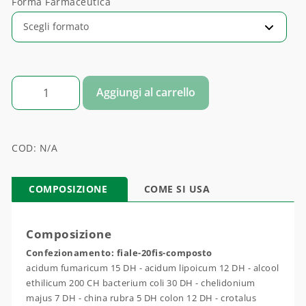
Forma Farmaceutica
GAMMA BIO H COMPLEX quantità
Aggiungi al carrello
COD:
N/A
COMPOSIZIONE
COME SI USA
Composizione
Confezionamento: fiale-20fis-composto
acidum fumaricum 15 DH - acidum lipoicum 12 DH - alcool
ethilicum 200 CH bacterium coli 30 DH - chelidonium
majus 7 DH - china rubra 5 DH colon 12 DH - crotalus