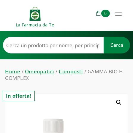
Skip to content
0
Toggl
La Farmacia da Te
naviga
Home
/
Omeopatici
/
Composti
/ GAMMA BIO H
COMPLEX
In offerta!