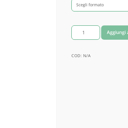
FORMULA Q - 1 quantità
Aggiungi a
COD:
N/A