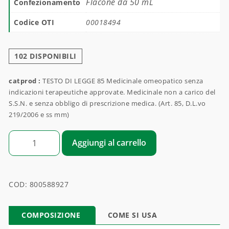
Flacone da 50 mL
Confezionamento
Codice OTI
00018494
102 DISPONIBILI
catprod :
TESTO DI LEGGE 85 Medicinale omeopatico senza
indicazioni terapeutiche approvate. Medicinale non a carico del
S.S.N. e senza obbligo di prescrizione medica. (Art. 85, D.L.vo
219/2006 e ss mm)
CANTHARIS OTI COMPOSTO quantità
Aggiungi al carrello
COD:
800588927
COMPOSIZIONE
COME SI USA