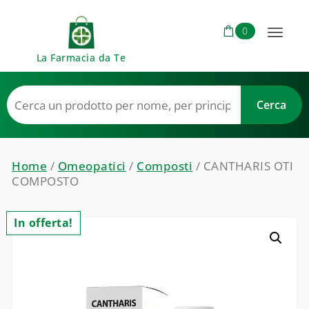
Skip to content
0
Toggl
La Farmacia da Te
naviga
Home
/
Omeopatici
/
Composti
/ CANTHARIS OTI
COMPOSTO
In offerta!