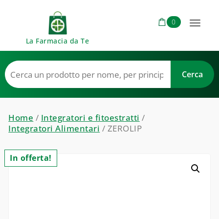
Skip to content
0
Toggl
La Farmacia da Te
naviga
Home
/
Integratori e fitoestratti
/
Integratori Alimentari
/ ZEROLIP
In offerta!