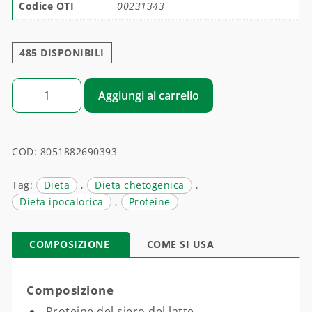
Codice OTI
00231343
485 DISPONIBILI
ZEROLIP quantità
Aggiungi al carrello
COD:
8051882690393
Tag:
Dieta
,
Dieta chetogenica
,
Dieta ipocalorica
,
Proteine
COMPOSIZIONE
COME SI USA
Composizione
Proteine del siero del latte