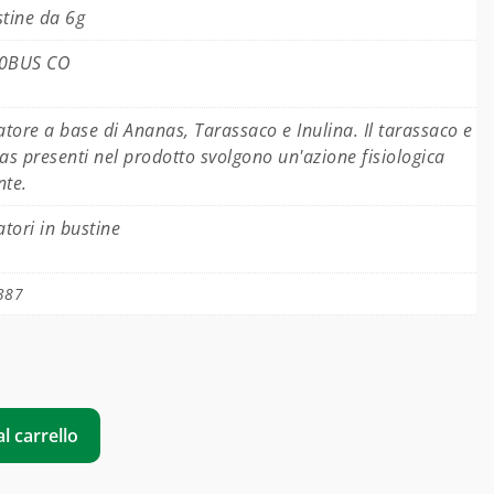
tine da 6g
0BUS CO
atore a base di Ananas, Tarassaco e Inulina. Il tarassaco e
as presenti nel prodotto svolgono un'azione fisiologica
nte.
atori in bustine
387
l carrello