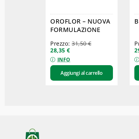
OROFLOR – NUOVA
B
FORMULAZIONE
Prezzo:
31,50
€
P
28,35
€
2
INFO
Aggiungi al carrello