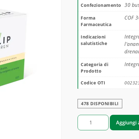
30 bus
Confezionamento
COF 3
Forma
Farmaceutica
Integr
Indicazioni
salutistiche
l'anan
drena
Integr
Categoria di
Prodotto
Codice OTI
00232
478 DISPONIBILI
ZEROLIP DREN quantità
Aggiungi a