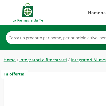
Skip to content
Homepa
La Farmacia da Te
Home
/
Integratori e fitoestratti
/
Integratori Alime
In offerta!