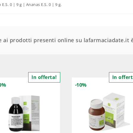
.S. 0 | 9 g | Ananas E.S. 0 | 9 g.
 ai prodotti presenti online su lafarmaciadate.it è
In offerta!
In offert
10%
-10%