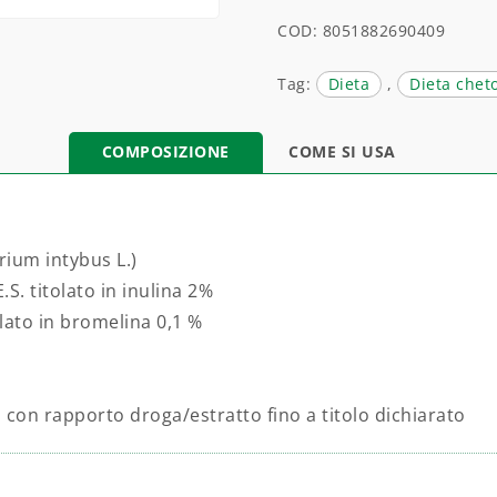
COD:
8051882690409
Tag:
Dieta
,
Dieta chet
COMPOSIZIONE
COME SI USA
orium intybus L.)
S. titolato in inulina 2%
ato in bromelina 0,1 %
 con rapporto droga/estratto fino a titolo dichiarato