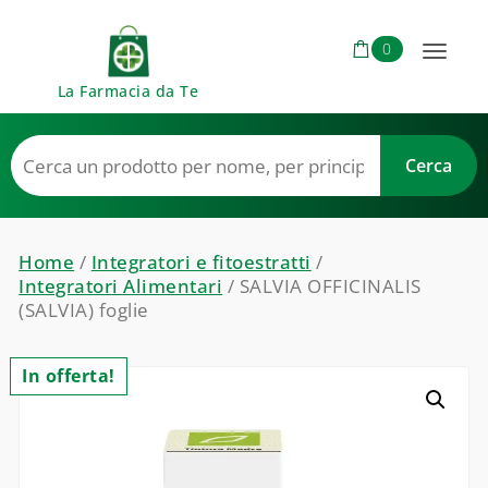
Skip to content
0
Toggl
La Farmacia da Te
naviga
Home
/
Integratori e fitoestratti
/
Integratori Alimentari
/ SALVIA OFFICINALIS
(SALVIA) foglie
In offerta!