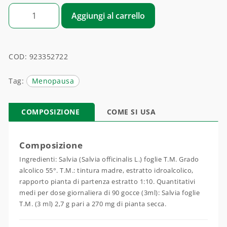
SALVIA OFFICINALIS (SALVIA) foglie quantità
Aggiungi al carrello
COD:
923352722
Tag:
Menopausa
COMPOSIZIONE
COME SI USA
Composizione
Ingredienti: Salvia (Salvia officinalis L.) foglie T.M. Grado
alcolico 55°. T.M.: tintura madre, estratto idroalcolico,
rapporto pianta di partenza estratto 1:10. Quantitativi
medi per dose giornaliera di 90 gocce (3ml): Salvia foglie
T.M. (3 ml) 2,7 g pari a 270 mg di pianta secca.