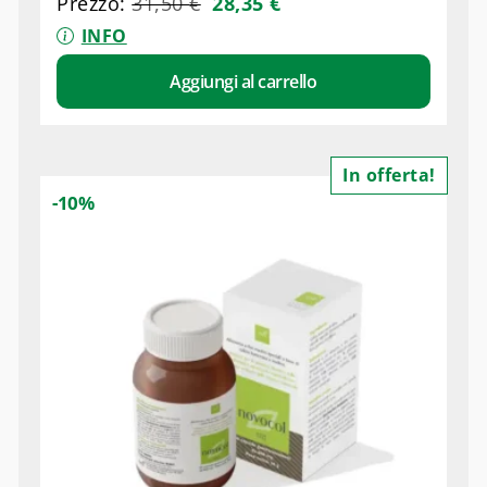
Prezzo:
31,50
€
28,35
€
INFO
Aggiungi al carrello
In offerta!
-10%