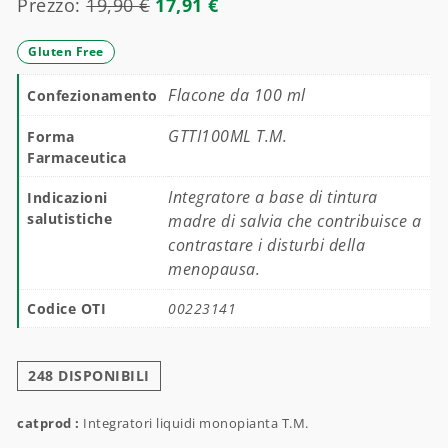
Prezzo:
19,90
€
17,91
€
Gluten Free
Flacone da 100 ml
Confezionamento
GTTI100ML T.M.
Forma
Farmaceutica
Integratore a base di tintura
Indicazioni
salutistiche
madre di salvia che contribuisce a
contrastare i disturbi della
menopausa.
Codice OTI
00223141
248 DISPONIBILI
catprod :
Integratori liquidi monopianta T.M.