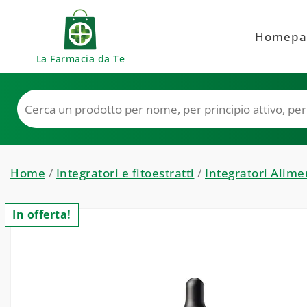
Skip to content
Homepa
La Farmacia da Te
Home
/
Integratori e fitoestratti
/
Integratori Alime
In offerta!