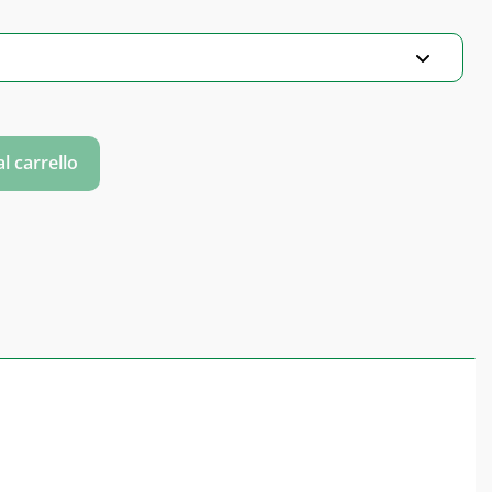
ARNATA) erba con fiori quantità
l carrello