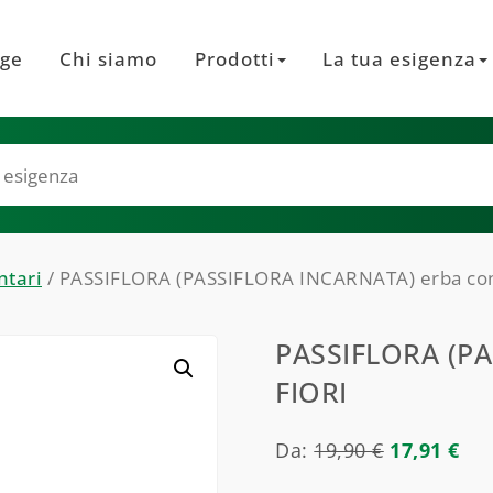
ge
Chi siamo
Prodotti
La tua esigenza
ntari
/ PASSIFLORA (PASSIFLORA INCARNATA) erba con 
PASSIFLORA (P
FIORI
Da:
19,90
€
17,91
€