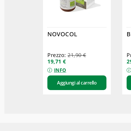
NOVOCOL
B
Prezzo:
21,90
€
P
19,71
€
2
INFO
Aggiungi al carrello