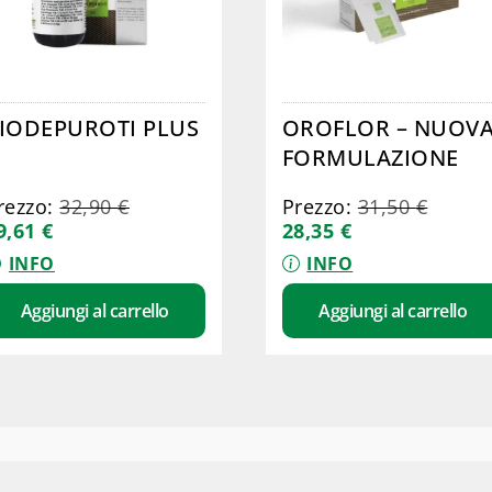
IODEPUROTI PLUS
OROFLOR – NUOV
FORMULAZIONE
rezzo:
32,90
€
Prezzo:
31,50
€
9,61
€
28,35
€
INFO
INFO
Aggiungi al carrello
Aggiungi al carrello