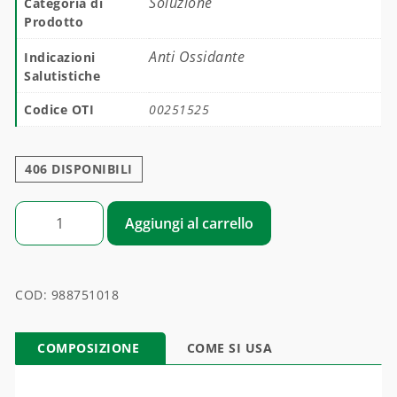
Soluzione
Categoria di
Prodotto
Anti Ossidante
Indicazioni
Salutistiche
Codice OTI
00251525
406 DISPONIBILI
OTI DESOX quantità
Aggiungi al carrello
COD:
988751018
COMPOSIZIONE
COME SI USA