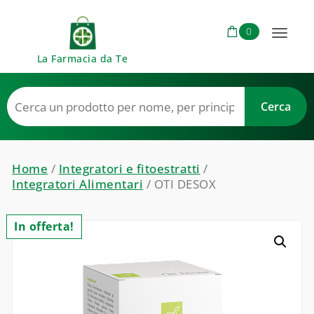
Skip to content
0
Toggl
La Farmacia da Te
naviga
Home
/
Integratori e fitoestratti
/
Integratori Alimentari
/ OTI DESOX
In offerta!