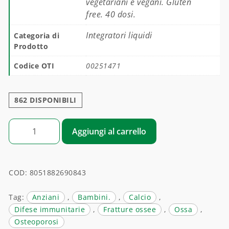
vegetariani e vegani. Gluten
free. 40 dosi.
Integratori liquidi
Categoria di
Prodotto
Codice OTI
00251471
862 DISPONIBILI
OTI B12 vitamina B12 quantità
Aggiungi al carrello
COD:
8051882690843
Tag:
Anziani
,
Bambini.
,
Calcio
,
Difese immunitarie
,
Fratture ossee
,
Ossa
,
Osteoporosi