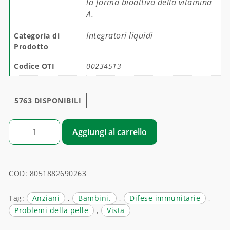
la forma bioattiva della vitamina
A.
Integratori liquidi
Categoria di
Prodotto
Codice OTI
00234513
5763 DISPONIBILI
OTI A VITAMINA A quantità
Aggiungi al carrello
COD:
8051882690263
Tag:
Anziani
,
Bambini.
,
Difese immunitarie
,
Problemi della pelle
,
Vista