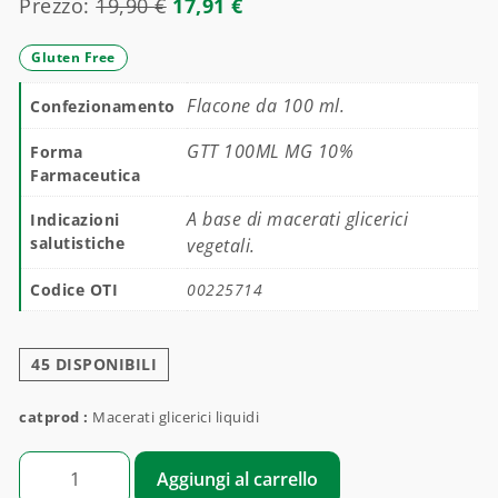
Prezzo:
19,90
€
17,91
€
Gluten Free
Flacone da 100 ml.
Confezionamento
GTT 100ML MG 10%
Forma
Farmaceutica
A base di macerati glicerici
Indicazioni
salutistiche
vegetali.
Codice OTI
00225714
45 DISPONIBILI
catprod :
Macerati glicerici liquidi
JUNIPERUS COMMUNIS (GINEPRO) giovani getti quantità
Aggiungi al carrello