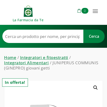
Skip to content
0
Toggl
La Farmacia da Te
naviga
Home
/
Integratori e fitoestratti
/
Integratori Alimentari
/ JUNIPERUS COMMUNIS
(GINEPRO) giovani getti
In offerta!