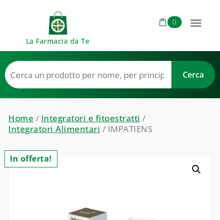
Skip to content
0
Toggl
La Farmacia da Te
naviga
Home
/
Integratori e fitoestratti
/
Integratori Alimentari
/ IMPATIENS
In offerta!