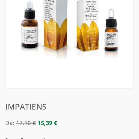
IMPATIENS
Da:
17,10
€
15,39
€