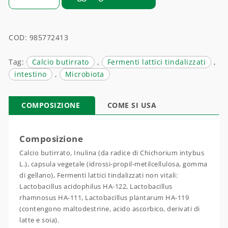
COD:
985772413
Tag:
Calcio butirrato
,
Fermenti lattici tindalizzati
,
intestino
,
Microbiota
COMPOSIZIONE
COME SI USA
Composizione
Calcio butirrato, Inulina (da radice di Chichorium intybus
L.), capsula vegetale (idrossi-propil-metilcellulosa, gomma
di gellano), Fermenti lattici tindalizzati non vitali:
Lactobacillus acidophilus HA-122, Lactobacillus
rhamnosus HA-111, Lactobacillus plantarum HA-119
(contengono maltodestrine, acido ascorbico, derivati di
latte e soia).