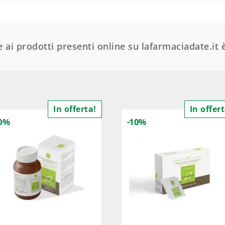
 ai prodotti presenti online su lafarmaciadate.it è
In offerta!
In offert
10%
-10%