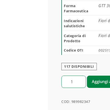
GTT 3
Forma
Farmaceutica
Fiori 
Indicazioni
salutistiche
Fiori 
Categoria di
Prodotto
Codice OTI
00251
117 DISPONIBILI
DISTRUTTORE quantità
Aggiungi a
COD:
989982347