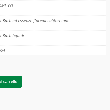
0ML CO
di Bach ed essenze floreali californiane
di Bach liquidi
554
l carrello