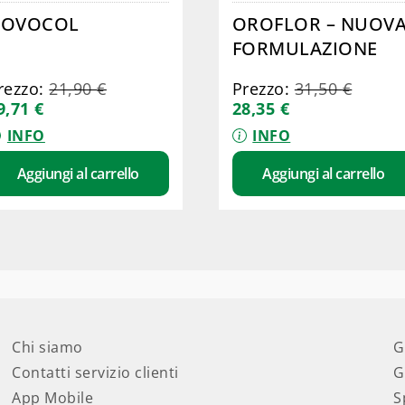
NOVOCOL
OROFLOR – NUOV
FORMULAZIONE
rezzo:
21,90
€
Prezzo:
31,50
€
9,71
€
28,35
€
INFO
INFO
Aggiungi al carrello
Aggiungi al carrello
Chi siamo
G
Contatti servizio clienti
G
App Mobile
S