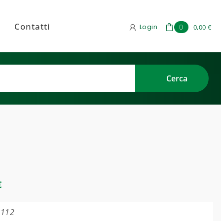
Contatti
Login
0
0,00 €
€
4112