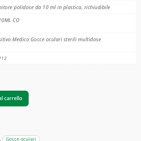
itore polidose da 10 ml in plastica, richiudibile
10ML CO
itivo Medico Gocce oculari sterili multidose
112
l carrello
,
Gocce oculari