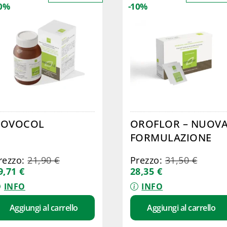
10%
-10%
NOVOCOL
OROFLOR – NUOV
FORMULAZIONE
rezzo:
21,90
€
Prezzo:
31,50
€
9,71
€
28,35
€
INFO
INFO
Aggiungi al carrello
Aggiungi al carrello