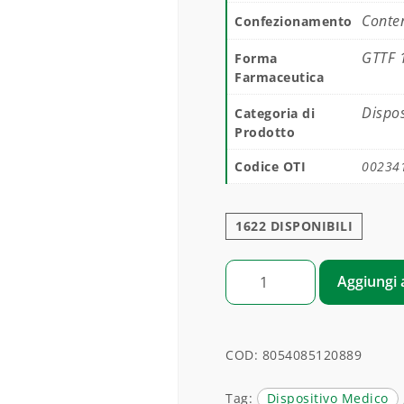
Conten
Confezionamento
GTTF 
Forma
Farmaceutica
Dispos
Categoria di
Prodotto
Codice OTI
00234
1622 DISPONIBILI
COLMIL DROPS quantità
Aggiungi a
COD:
8054085120889
Tag:
Dispositivo Medico