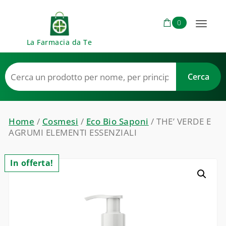
Skip to content
0
Toggl
La Farmacia da Te
naviga
Home
/
Cosmesi
/
Eco Bio Saponi
/ THE’ VERDE E
AGRUMI ELEMENTI ESSENZIALI
In offerta!