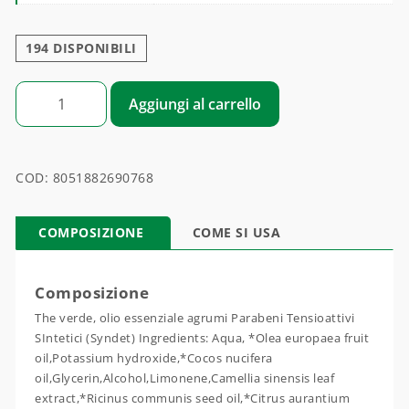
194 DISPONIBILI
THE' VERDE E AGRUMI ELEMENTI ESSENZIALI quantità
Aggiungi al carrello
COD:
8051882690768
COMPOSIZIONE
COME SI USA
Composizione
The verde, olio essenziale agrumi Parabeni Tensioattivi
SIntetici (Syndet) Ingredients: Aqua, *Olea europaea fruit
oil,Potassium hydroxide,*Cocos nucifera
oil,Glycerin,Alcohol,Limonene,Camellia sinensis leaf
extract,*Ricinus communis seed oil,*Citrus aurantium