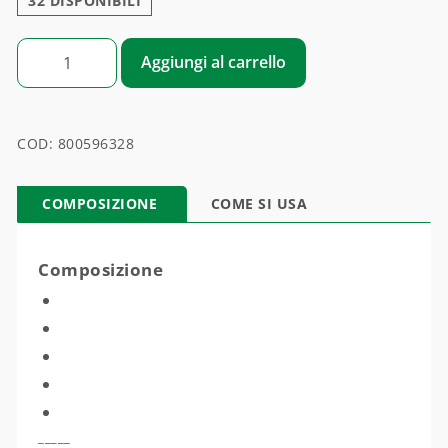
32 DISPONIBILI
GAMMA MELALEUCA quantità
Aggiungi al carrello
COD:
800596328
COMPOSIZIONE
COME SI USA
Composizione
_____