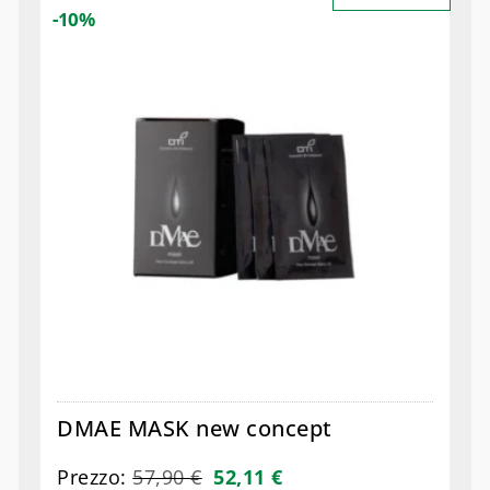
-10%
DMAE MASK new concept
Prezzo:
57,90
€
52,11
€