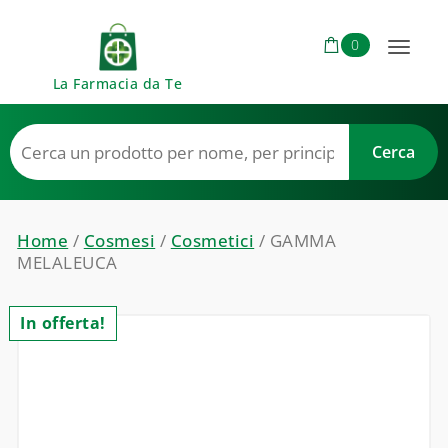
Skip to content
0
Toggl
La Farmacia da Te
naviga
Home
/
Cosmesi
/
Cosmetici
/ GAMMA
MELALEUCA
In offerta!