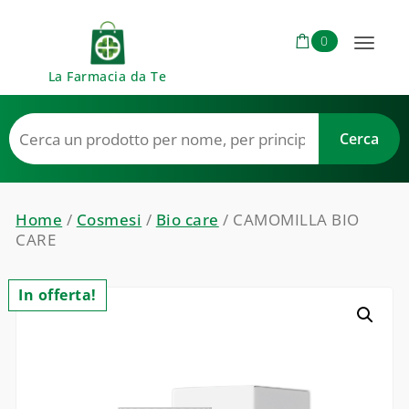
Skip to content
0
Toggl
La Farmacia da Te
naviga
Home
/
Cosmesi
/
Bio care
/ CAMOMILLA BIO
CARE
In offerta!