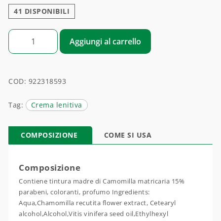
41 DISPONIBILI
CAMOMILLA BIO CARE quantità
Aggiungi al carrello
COD:
922318593
Tag:
Crema lenitiva
COMPOSIZIONE
COME SI USA
Composizione
Contiene tintura madre di Camomilla matricaria 15%
parabeni, coloranti, profumo Ingredients:
Aqua,Chamomilla recutita flower extract, Cetearyl
alcohol,Alcohol,Vitis vinifera seed oil,Ethylhexyl