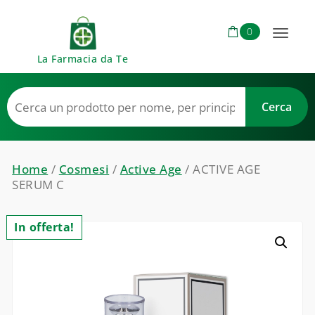
Skip to content
0
Toggl
La Farmacia da Te
naviga
Home
/
Cosmesi
/
Active Age
/ ACTIVE AGE
SERUM C
In offerta!